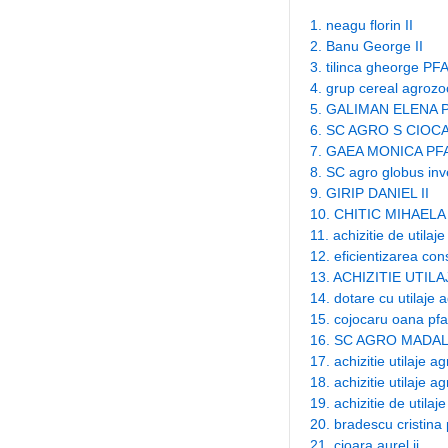
1. neagu florin II
2. Banu George II
3. tilinca gheorge PF
4. grup cereal agroz
5. GALIMAN ELENA 
6. SC AGRO S CIOC
7. GAEA MONICA PF
8. SC agro globus in
9. GIRIP DANIEL II
10. CHITIC MIHAELA
11. achizitie de utila
12. eficientizarea co
13. ACHIZITIE UTIL
14. dotare cu utilaje a
15. cojocaru oana pfa
16. SC AGRO MADAL
17. achizitie utilaje 
18. achizitie utilaje 
19. achizitie de util
20. bradescu cristina 
21. cioara aurel ii