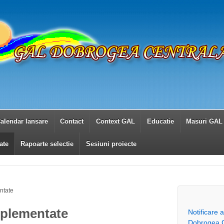
alendar lansare
Contact
Context GAL
Educatie
Masuri GAL
ate
Rapoarte selectie
Sesiuni proiecte
ntate
mplementate
Notificare 
Dobrogea C