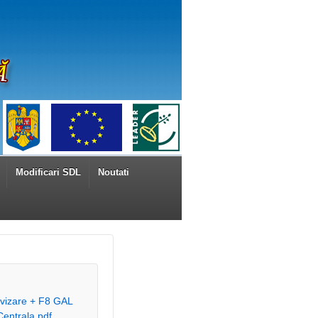
Modificari SDL
Noutati
avizare + F8 GAL
entrala.pdf