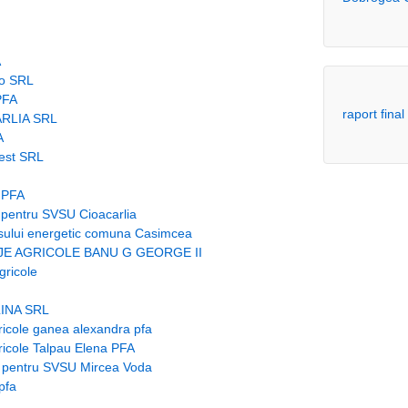
A
oo SRL
PFA
raport fin
ARLIA SRL
A
vest SRL
 PFA
je pentru SVSU Cioacarlia
nsului energetic comuna Casimcea
AJE AGRICOLE BANU G GEORGE II
gricole
INA SRL
agricole ganea alexandra pfa
agricole Talpau Elena PFA
aje pentru SVSU Mircea Voda
pfa