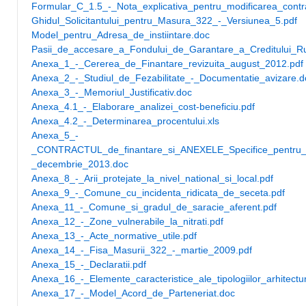
Formular_C_1.5_-_Nota_explicativa_pentru_modificarea_contra
Ghidul_Solicitantului_pentru_Masura_322_-_Versiunea_5.pdf
Model_pentru_Adresa_de_instiintare.doc
Pasii_de_accesare_a_Fondului_de_Garantare_a_Creditului_Ru
Anexa_1_-_Cererea_de_Finantare_revizuita_august_2012.pdf
Anexa_2_-_Studiul_de_Fezabilitate_-_Documentatie_avizare.d
Anexa_3_-_Memoriul_Justificativ.doc
Anexa_4.1_-_Elaborare_analizei_cost-beneficiu.pdf
Anexa_4.2_-_Determinarea_procentului.xls
Anexa_5_-
_CONTRACTUL_de_finantare_si_ANEXELE_Specifice_pentru
_decembrie_2013.doc
Anexa_8_-_Arii_protejate_la_nivel_national_si_local.pdf
Anexa_9_-_Comune_cu_incidenta_ridicata_de_seceta.pdf
Anexa_11_-_Comune_si_gradul_de_saracie_aferent.pdf
Anexa_12_-_Zone_vulnerabile_la_nitrati.pdf
Anexa_13_-_Acte_normative_utile.pdf
Anexa_14_-_Fisa_Masurii_322_-_martie_2009.pdf
Anexa_15_-_Declaratii.pdf
Anexa_16_-_Elemente_caracteristice_ale_tipologiilor_arhitectur
Anexa_17_-_Model_Acord_de_Parteneriat.doc