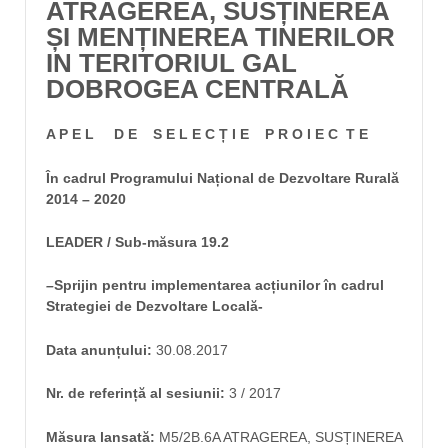
ATRAGEREA, SUSȚINEREA
ȘI MENȚINEREA TINERILOR
IN TERITORIUL GAL
DOBROGEA CENTRALĂ
A P E L D E S E L E C Ț I E P R O I E C T E
În cadrul Programului Național de Dezvoltare Rurală
2014 – 2020
LEADER / Sub-măsura 19.2
–
Sprijin pentru implementarea acțiunilor în cadrul
Strategiei de Dezvoltare Locală-
Data anunțului:
30.08.2017
Nr. de referință al sesiunii:
3 / 2017
Măsura lansată:
M5/2B.6A ATRAGEREA, SUSȚINEREA