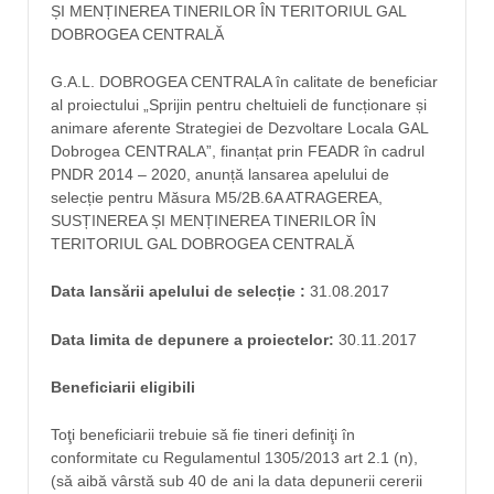
ȘI MENȚINEREA TINERILOR ÎN TERITORIUL GAL
DOBROGEA CENTRALĂ
G.A.L. DOBROGEA CENTRALA în calitate de beneficiar
al proiectului „Sprijin pentru cheltuieli de funcționare și
animare aferente Strategiei de Dezvoltare Locala GAL
Dobrogea CENTRALA”, finanțat prin FEADR în cadrul
PNDR 2014 – 2020, anunță lansarea apelului de
selecție pentru Măsura M5/2B.6A ATRAGEREA,
SUSȚINEREA ȘI MENȚINEREA TINERILOR ÎN
TERITORIUL GAL DOBROGEA CENTRALĂ
Data lansării apelului de selecție :
31.08.2017
Data limita de depunere a proiectelor:
30.11.2017
Beneficiarii eligibili
Toţi beneficiarii trebuie să fie tineri definiţi în
conformitate cu Regulamentul 1305/2013 art 2.1 (n),
(să aibă vârstă sub 40 de ani la data depunerii cererii