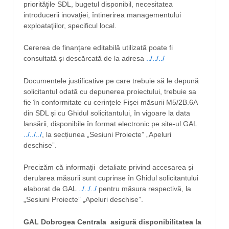
priorităţile SDL, bugetul disponibil, necesitatea
introducerii inovaţiei, întinerirea managementului
exploataţiilor, specificul local.
Cererea de finanțare editabilă utilizată poate fi
consultată și descărcată de la adresa
../../../
Documentele justificative pe care trebuie să le depună
solicitantul odată cu depunerea proiectului, trebuie sa
fie în conformitate cu cerințele Fișei măsurii M5/2B.6A
din SDL și cu Ghidul solicitantului, în vigoare la data
lansării, disponibile în format electronic pe site-ul GAL
../../../
, la secțiunea „Sesiuni Proiecte” „Apeluri
deschise”.
Precizăm că informații detaliate privind accesarea și
derularea măsurii sunt cuprinse în Ghidul solicitantului
elaborat de GAL
../../../
pentru măsura respectivă, la
„Sesiuni Proiecte” „Apeluri deschise”.
GAL Dobrogea Centrala asigură disponibilitatea la